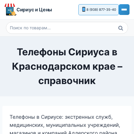
Перейти
Сириус и Цены
8 (938) 877-35-40
к
содержимому
Поиск
Искать:
Телефоны Сириуса в
Краснодарском крае –
справочник
Телефоны в Сириусе: экстренных служб,
медицинских, муниципальных учреждений,
магазинов и компаний Адлерского района