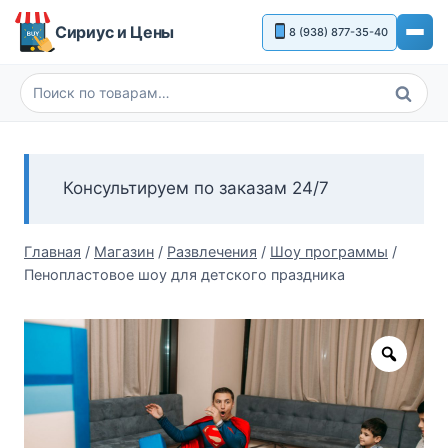
Перейти
Сириус и Цены
8 (938) 877-35-40
к
содержимому
Поиск
Искать:
Консультируем по заказам 24/7
Главная
/
Магазин
/
Развлечения
/
Шоу программы
/
Пенопластовое шоу для детского праздника
Zoom