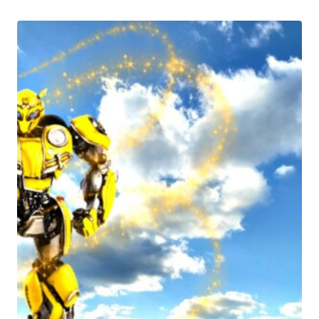
3500₽
–
8000₽