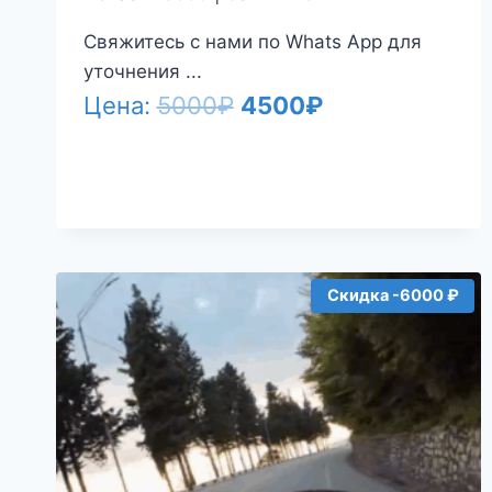
Свяжитесь с нами по Whats App для
уточнения ...
Первоначальная
Текущая
Цена:
5000
₽
4500
₽
цена
цена:
составляла
4500₽.
5000₽.
Скидка -6000 ₽