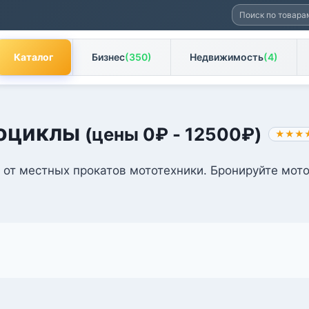
Искать:
Каталог
Бизнес
(350)
Недвижимость
(4)
оциклы
(цены
0
₽
-
12500
₽
)
★★★
от местных прокатов мототехники. Бронируйте мото