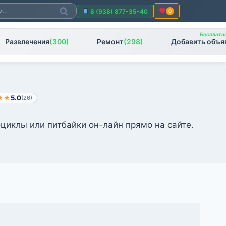
Поиск
8 (938) 877-35-40
0
Бесплатно
Развлечения
(300)
Ремонт
(298)
Добавить объя
★★
5.0
(26)
циклы или питбайки он-лайн прямо на сайте.