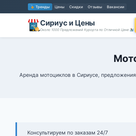
Перейти
Тренды
Цены
Скидки
Отзывы
Вакансии
к
содержимому
Сириус и Цены
Около 1000 Предложений Курорта по Отличной Цене
Мот
Аренда мотоциклов в Сириусе, предложения 
Консультируем по заказам 24/7