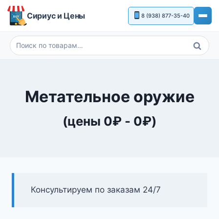
Перейти
Сириус и Цены
8 (938) 877-35-40
к
содержимому
Поиск
Искать:
Метательное оружие
(цены
0
₽
-
0
₽
)
Консультируем по заказам 24/7