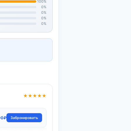
100%
0%
0%
0%
0%
★★★★★
оначальная
Текущая
00
₽
Забронировать
цена:
авляла
23300₽.