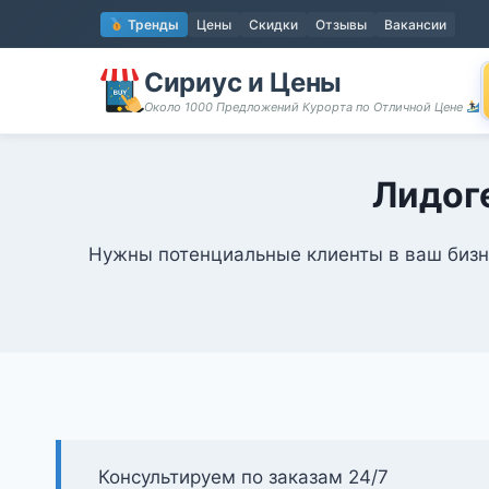
Перейти
Тренды
Цены
Скидки
Отзывы
Вакансии
к
содержимому
Сириус и Цены
Около 1000 Предложений Курорта по Отличной Цене
Лидог
Нужны потенциальные клиенты в ваш бизне
Консультируем по заказам 24/7