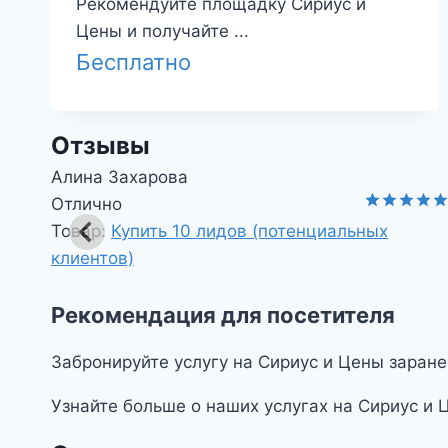
Рекомендуйте площадку Сириус и
Цены и получайте ...
Бесплатно
Отзывы
Николай Федорович
Оптимальное решение.
ка
5
Оценка
5
Товар:
Купить 10 лидов (потенциальных
из 5
клиентов)
Рекомендация для посетителя
Забронируйте услугу на Сириус и Цены заране
Узнайте больше о наших услугах на Сириус и 