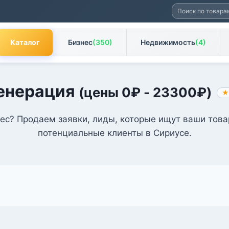
Искать:
Каталог
Бизнес
(350)
Недвижимость
(4)
енерация
(цены
0
₽
-
23300
₽
)
★
с? Продаем заявки, лиды, которые ищут ваши това
потенциальные клиенты в Сириусе.