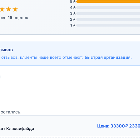
5★
4★
★★★
3★
нове
15
оценок
2★
1★
зывов
5 отзывов, клиенты чаще всего отмечают:
быстрая организация
.
 остались.
Перв
Цена:
33300
₽
233
кет Классифайда
цена
сост