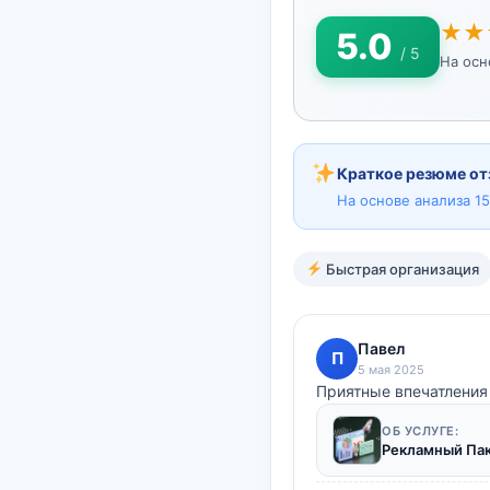
★★
5.0
/ 5
На ос
Краткое резюме от
На основе анализа 1
Быстрая организация
Павел
П
5 мая 2025
Приятные впечатления
ОБ УСЛУГЕ:
Рекламный Па