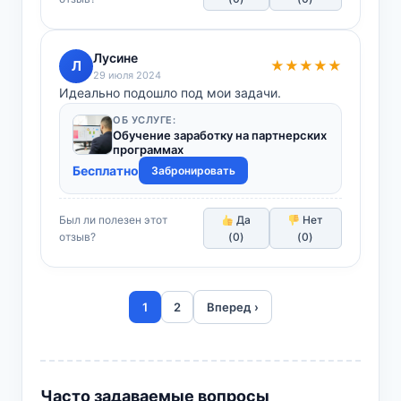
Лусине
Л
★★★★★
29 июля 2024
Идеально подошло под мои задачи.
ОБ УСЛУГЕ:
Обучение заработку на партнерских
программах
Бесплатно
Забронировать
Был ли полезен этот
Да
Нет
отзыв?
(
0
)
(
0
)
1
2
Вперед ›
Часто задаваемые вопросы