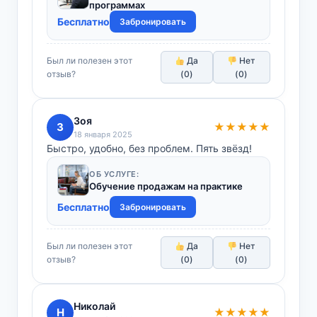
программах
Бесплатно
Забронировать
Был ли полезен этот
Да
Нет
отзыв?
(
0
)
(
0
)
Зоя
З
★★★★★
18 января 2025
Быстро, удобно, без проблем. Пять звёзд!
ОБ УСЛУГЕ:
Обучение продажам на практике
Бесплатно
Забронировать
Был ли полезен этот
Да
Нет
отзыв?
(
0
)
(
0
)
Николай
Н
★★★★★