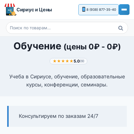
Перейти
Сириус и Цены
8 (938) 877-35-40
к
содержимому
Поиск
Искать:
Обучение
(цены
0
₽
-
0
₽
)
★★★★★
5.0
(9)
Учеба в Сириусе, обучение, образовательные
курсы, конференции, семинары.
Консультируем по заказам 24/7