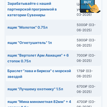
Зарабатывайте с нашей
Цена не
партнерской программой в
указана (21-
03-2026)
категории Сувениры
5000
₽
(03-
ящик "Молоток" 0.75л
06-2025)
5900
₽
(03-
ящик "Огнетушитель" 1л
06-2025)
ящик "Вертолет Арм Авиация" + 6
7000
₽
(03-
06-2025)
стопок 0.75л
Браслет "лава и бирюза" с морской
179
₽
(03-
06-2025)
звездой
6700
₽
(03-
ящик "Лучшему охотнику" 1.5л
06-2025)
ящик "Мина минометная 82мм" + 4
4700
₽
(03-
06-2025)