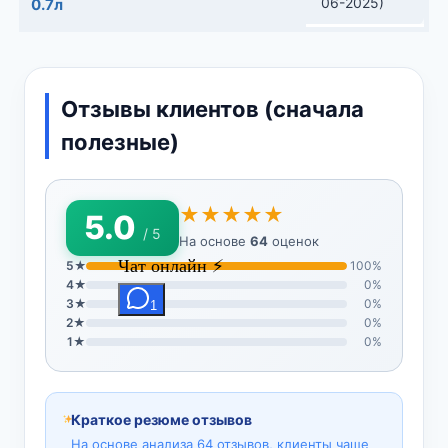
06-2025)
0.7л
Отзывы клиентов (сначала
полезные)
★★★★★
5.0
/ 5
На основе
64
оценок
5★
100%
4★
0%
3★
0%
2★
0%
1★
0%
Краткое резюме отзывов
На основе анализа 64 отзывов, клиенты чаще