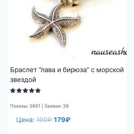
Браслет “лава и бирюза” с морской
звездой
Показы: 3661 | Заявки: 39
Первоначальная
Текущая
Цена:
199
₽
179
₽
цена
цена: