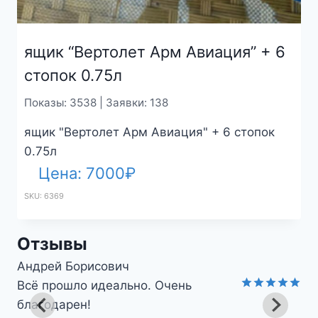
ящик “Вертолет Арм Авиация” + 6
стопок 0.75л
Показы: 3538 | Заявки: 138
ящик "Вертолет Арм Авиация" + 6 стопок
0.75л
Цена:
7000
₽
SKU: 6369
Отзывы
Юлия
Работает как надо - без нареканий.
Оценка
5
Товар:
ящик "Мина минометная 82мм" + 4
из 5