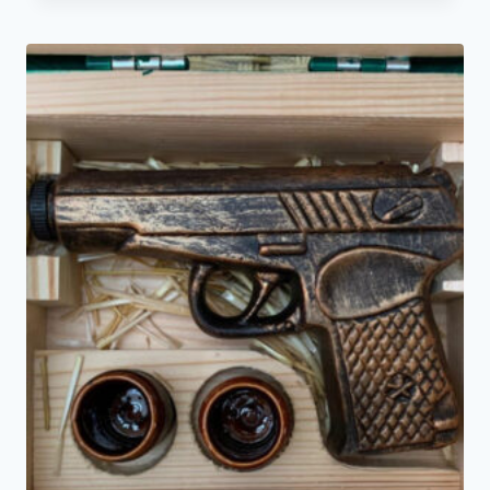
составляла
179₽.
199₽.