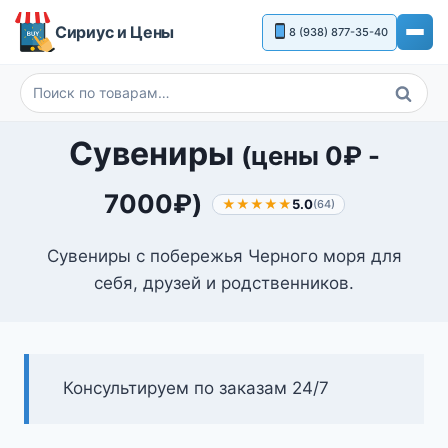
Перейти
Сириус и Цены
8 (938) 877-35-40
к
содержимому
Поиск
Искать:
Сувениры
(цены
0
₽
-
7000
₽
)
★★★★★
5.0
(64)
Сувениры с побережья Черного моря для
себя, друзей и родственников.
Консультируем по заказам 24/7