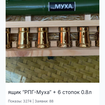
ящик “РПГ-Муха” + 6 стопок 0.8л
Показы: 3274 | Заявки: 88