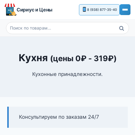
Перейти
Сириус и Цены
8 (938) 877-35-40
к
содержимому
Поиск
Искать:
Кухня
(цены
0
₽
-
319
₽
)
Кухонные принадлежности.
Консультируем по заказам 24/7