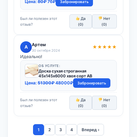
Первоначальная
Текущая
Цена:
80
₽
76
₽
Забронировать
цена
цена:
составляла
76₽.
Был ли полезен этот
Да
Нет
80₽.
отзыв?
(
0
)
(
0
)
Артем
А
★★★★★
30 октября 2024
Идеально!
ОБ УСЛУГЕ:
Доска сухая строганная
45х145х6000 хвоя сорт АВ
Первоначальная
Текущая
Цена:
51300
₽
48000
₽
Забронировать
цена
цена:
составляла
48000₽.
Был ли полезен этот
Да
Нет
51300₽.
отзыв?
(
0
)
(
0
)
1
2
3
4
Вперед ›