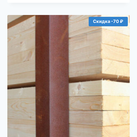
составляла
76₽.
80₽.
Скидка -70 ₽