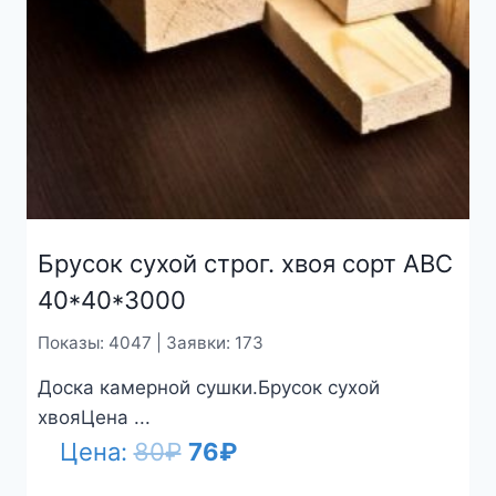
Брусок сухой строг. хвоя сорт АВС
40*40*3000
Показы: 4047 | Заявки: 173
Доска камерной сушки.Брусок сухой
хвояЦена ...
Первоначальная
Текущая
Цена:
80
₽
76
₽
цена
цена: