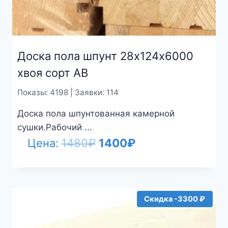
Доска пола шпунт 28х124х6000
хвоя сорт АВ
Показы: 4198 | Заявки: 114
Доска пола шпунтованная камерной
сушки.Рабочий ...
Первоначальная
Текущая
Цена:
1480
₽
1400
₽
цена
цена:
составляла
1400₽.
1480₽.
Скидка -3300 ₽