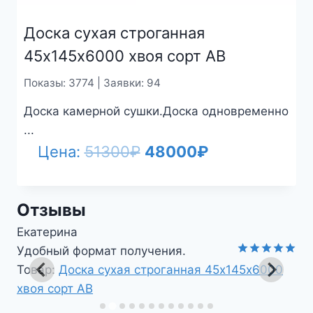
Доска сухая строганная
45х145х6000 хвоя сорт АВ
Показы: 3774 | Заявки: 94
Доска камерной сушки.Доска одновременно
...
Первоначальная
Текущая
Цена:
51300
₽
48000
₽
цена
цена:
составляла
48000₽.
Отзывы
51300₽.
Магомед
Все необходимое под рукой.
Оценка
5
Товар:
Доска пола шпунт 28х124х6000 хвоя
из 5
сорт АВ