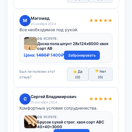
Магомед
М
★★★★★
20 ноября 2024
Все необходимое под рукой.
ОБ УСЛУГЕ:
Доска пола шпунт 28х124х6000 хвоя
сорт АВ
Первоначальная
Текущая
Цена:
1480
₽
1400
₽
Забронировать
цена
цена:
составляла
1400₽.
Был ли полезен этот
Да
Нет
1480₽.
отзыв?
(
0
)
(
0
)
Сергей Владимирович
С
★★★★★
31 октября 2024
Комфортные условия сотрудничества.
ОБ УСЛУГЕ:
Брусок сухой строг. хвоя сорт АВС
40*40*3000