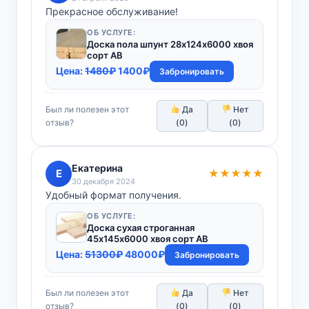
Прекрасное обслуживание!
ОБ УСЛУГЕ:
Доска пола шпунт 28х124х6000 хвоя
сорт АВ
Первоначальная
Текущая
Цена:
1480
₽
1400
₽
Забронировать
цена
цена:
составляла
1400₽.
Был ли полезен этот
Да
Нет
1480₽.
отзыв?
(
0
)
(
0
)
Екатерина
Е
★★★★★
30 декабря 2024
Удобный формат получения.
ОБ УСЛУГЕ:
Доска сухая строганная
45х145х6000 хвоя сорт АВ
Первоначальная
Текущая
Цена:
51300
₽
48000
₽
Забронировать
цена
цена:
составляла
48000₽.
Был ли полезен этот
Да
Нет
51300₽.
отзыв?
(
0
)
(
0
)