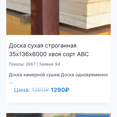
Доска сухая строганная
35х136х6000 хвоя сорт АВС
Показы: 2667 | Заявки: 94
Доска камерной сушки.Доска одновременно
...
Первоначальная
Текущая
Цена:
1360
₽
1290
₽
цена
цена:
составляла
1290₽.