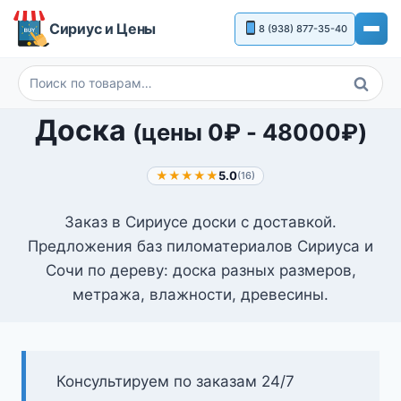
Перейти
Сириус и Цены
8 (938) 877-35-40
к
содержимому
Поиск
Искать:
Доска
(цены
0
₽
-
48000
₽
)
★★★★★
5.0
(16)
Заказ в Сириусе доски с доставкой.
Предложения баз пиломатериалов Сириуса и
Сочи по дереву: доска разных размеров,
метража, влажности, древесины.
Консультируем по заказам 24/7