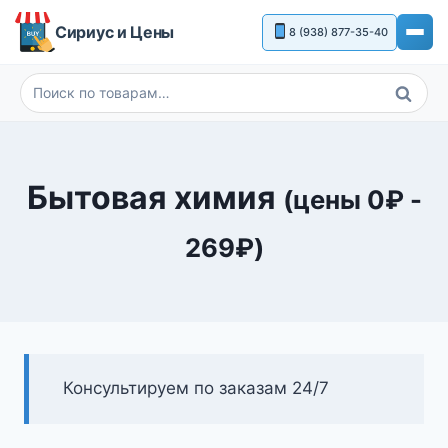
Перейти
Сириус и Цены
8 (938) 877-35-40
к
содержимому
Поиск
Искать:
Бытовая химия
(цены
0
₽
-
269
₽
)
Консультируем по заказам 24/7