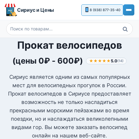
Перейти
Сириус и Цены
8 (938) 877-35-40
к
содержимому
Поиск
Искать:
Прокат велосипедов
(цены
0
₽
-
600
₽
)
★★★★★
5.0
(14)
Сириус является одним из самых популярных
мест для велосипедных прогулок в России.
Прокат велосипедов в Сириусе предоставляет
возможность не только насладиться
прекрасными морскими пейзажами во время
поездки, но и наслаждаться великолепными
видами гор. Вы можете заказать велосипед
онлайн на нашем веб-сайте.