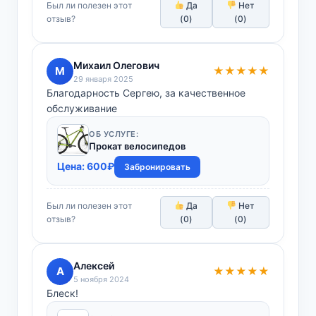
Был ли полезен этот
Да
Нет
отзыв?
(
0
)
(
0
)
Михаил Олегович
М
★★★★★
29 января 2025
Благодарность Сергею, за качественное
обслуживание
ОБ УСЛУГЕ:
Прокат велосипедов
Цена:
600
₽
Забронировать
Был ли полезен этот
Да
Нет
отзыв?
(
0
)
(
0
)
Алексей
А
★★★★★
5 ноября 2024
Блеск!