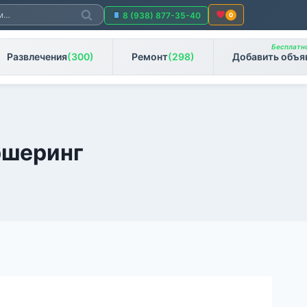
Поиск
8 (938) 877-35-40
0
Бесплатно
Развлечения
(300)
Ремонт
(298)
Добавить объя
ршеринг