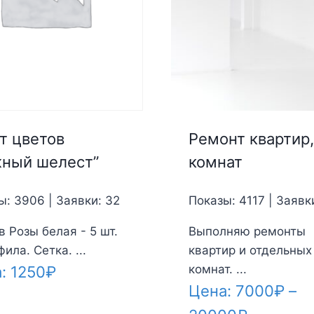
т цветов
Ремонт квартир,
ный шелест”
комнат
ы: 3906 | Заявки: 32
Показы: 4117 | Заявк
в Розы белая - 5 шт.
Выполняю ремонты
ила. Сетка. ...
квартир и отдельных
комнат. ...
а:
1250
₽
Цена:
7000
₽
–