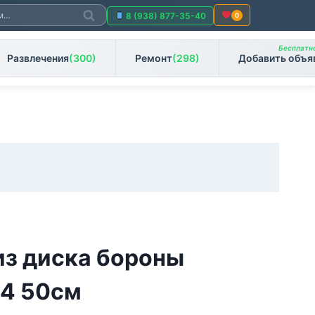
Поиск
8 (938) 877-35-40
0
Бесплатно
Развлечения
(300)
Ремонт
(298)
Добавить объя
из диска бороны
4 50см