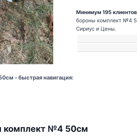
Сковорода
Минимум 195 клиентов
из
бороны комплект №4 50
диска
Сириус и Цены.
бороны
комплект
№4
50см
0см - быстрая навигация:
ы комплект №4 50см