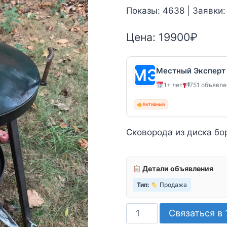
Показы: 4638 | Заявки:
Цена:
19900
₽
Местный Эксперт
1+ лет
751 объявл
Активный
Сковорода из диска б
Детали объявления
Тип:
Продажа
Количество
Связаться в 
товара