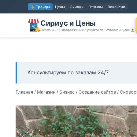
Перейти
Тренды
Цены
Скидки
Отзывы
Вакансии
к
содержимому
Сириус и Цены
Около 1000 Предложений Курорта по Отличной Цене
Консультируем по заказам 24/7
Главная
/
Магазин
/
Бизнес
/
Создание сайтов
/
Сковор