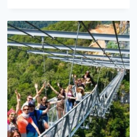
цена
цена:
составляла
11000₽.
15500₽.