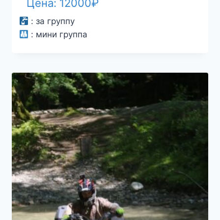
Цена:
12000
₽
:
за группу
:
мини группа