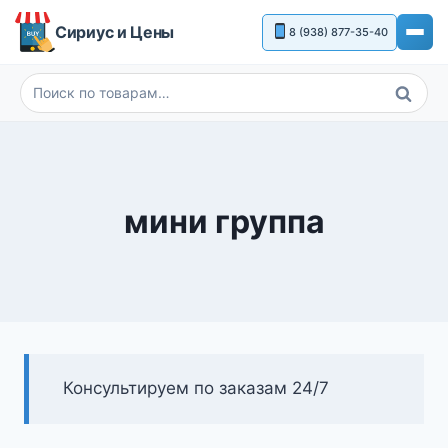
Перейти
Сириус и Цены
8 (938) 877-35-40
к
содержимому
Поиск
Искать:
мини группа
Консультируем по заказам 24/7