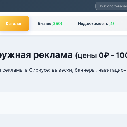
Искать:
Каталог
Бизнес
(350)
Недвижимость
(4)
ружная реклама
(цены
0
₽
-
10
 рекламы в Сириусе: вывески, баннеры, навигационн