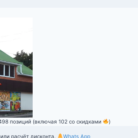
1498 позиций (включая 102 со скидками
)
 или расчёт дисконта.
Whats App