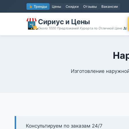
Перейти
Тренды
Цены
Скидки
Отзывы
Вакансии
к
содержимому
Сириус и Цены
Около 1000 Предложений Курорта по Отличной Цене
На
Изготовление наружной
Консультируем по заказам 24/7