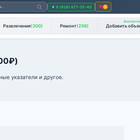
Поиск
8 (938) 877-35-40
0
Бесплатно
Развлечения
(300)
Ремонт
(298)
Добавить объя
00
₽
)
ые указатели и другое.