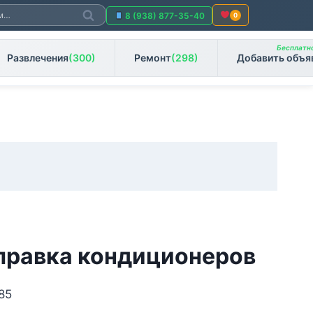
Поиск
8 (938) 877-35-40
0
Бесплатно
Развлечения
(300)
Ремонт
(298)
Добавить объя
аправка кондиционеров
85