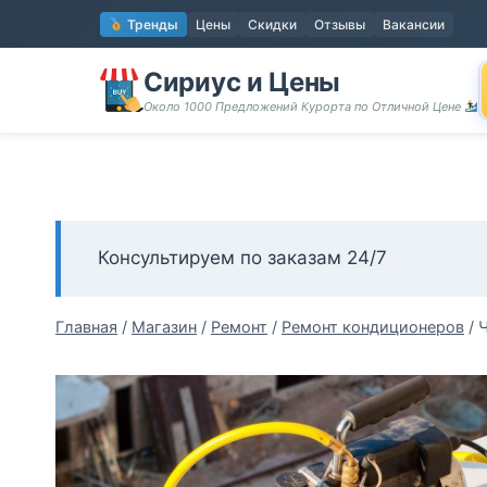
Перейти
Тренды
Цены
Скидки
Отзывы
Вакансии
к
содержимому
Сириус и Цены
Около 1000 Предложений Курорта по Отличной Цене
Консультируем по заказам 24/7
Главная
/
Магазин
/
Ремонт
/
Ремонт кондиционеров
/
Ч