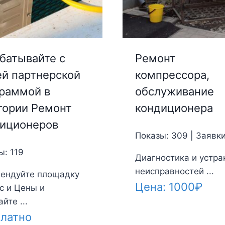
батывайте с
Ремонт
й партнерской
компрессора,
раммой в
обслуживание
гории Ремонт
кондиционера
иционеров
Показы: 309 | Заявки
ы: 119
Диагностика и устра
неисправностей ...
ендуйте площадку
Цена:
1000
₽
с и Цены и
йте ...
латно