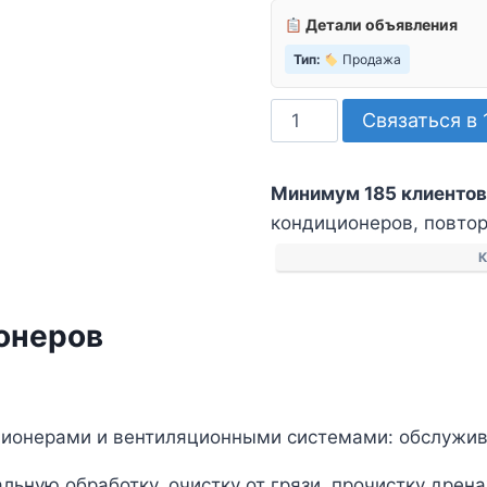
Детали объявления
Тип:
Продажа
Количество
Связаться в 
товара
Чистка
Минимум 185 клиентов
и
кондиционеров, повторн
заправка
кондиционеров
К
онеров
ционерами и вентиляционными системами: обслужива
ьную обработку, очистку от грязи, прочистку дрен