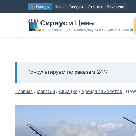
Перейти
Тренды
Цены
Скидки
Отзывы
Вакансии
к
содержимому
Сириус и Цены
Около 1000 Предложений Курорта по Отличной Цене
Консультируем по заказам 24/7
Главная
/
Магазин
/
Авиация
/
Аренда самолетов
/
HAW