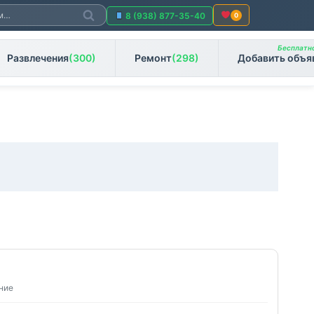
Поиск
8 (938) 877-35-40
0
Бесплатно
Развлечения
(300)
Ремонт
(298)
Добавить объя
ние