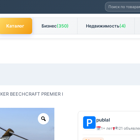
Искать:
Каталог
Бизнес
(350)
Недвижимость
(4)
KER BEECHCRAFT PREMIER I
Zoom
publal
1+ лет
121 объявле