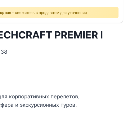
ворная
- свяжитесь с продавцом для уточнения
CHCRAFT PREMIER I
 38
для корпоративных перелетов,
фера и экскурсионных туров.