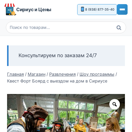
Перейти
Сириус и Цены
8 (938) 877-35-40
к
содержимому
Поиск
Искать:
Консультируем по заказам 24/7
Главная
/
Магазин
/
Развлечения
/
Шоу программы
/
Квест Форт Боярд с выездом на дом в Сириусе
Zoom