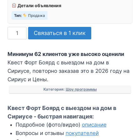
Детали объявления
Тип:
Продажа
Количество
Связаться в 1 клик
товара
Квест
Минимум 62 клиентов уже высоко оценили
Форт
Квест Форт Боярд с выездом на дом в
Боярд
Сириусе, повторно заказав это в 2026 году на
с
Сириус и Цены.
выездом
на
Категория:
Шоу программы
дом
в
Квест Форт Боярд с выездом на дом в
Сириусе
Сириусе - быстрая навигация:
Подробное (фото/видео)
описание
Вопросы и отзывы
покупателей