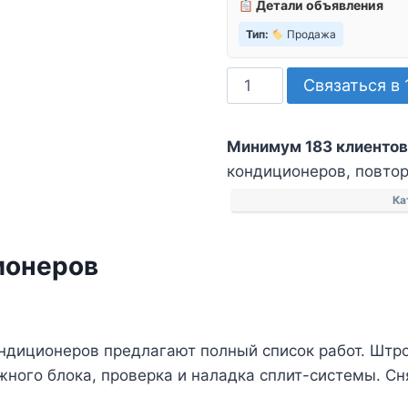
Детали объявления
Тип:
Продажа
Количество
Связаться в 
товара
Монтаж,
Минимум 183 клиентов
демонтаж
кондиционеров, повторн
кондиционеров
Ка
ионеров
ндиционеров предлагают полный список работ. Штр
жного блока, проверка и наладка сплит-системы. С