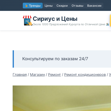
Перейти
Тренды
Цены
Скидки
Отзывы
Вакансии
к
содержимому
Сириус и Цены
Около 1000 Предложений Курорта по Отличной Цене
Консультируем по заказам 24/7
Главная
/
Магазин
/
Ремонт
/
Ремонт кондиционеров
/