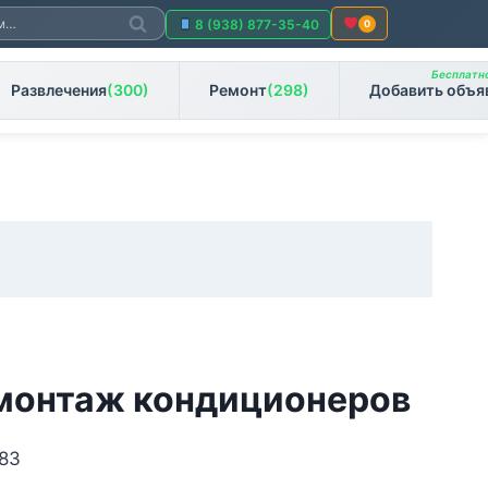
Поиск
8 (938) 877-35-40
0
Бесплатно
Развлечения
(300)
Ремонт
(298)
Добавить объя
монтаж кондиционеров
183