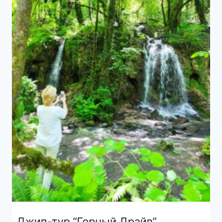
Джип-тур “Горный Драйв”