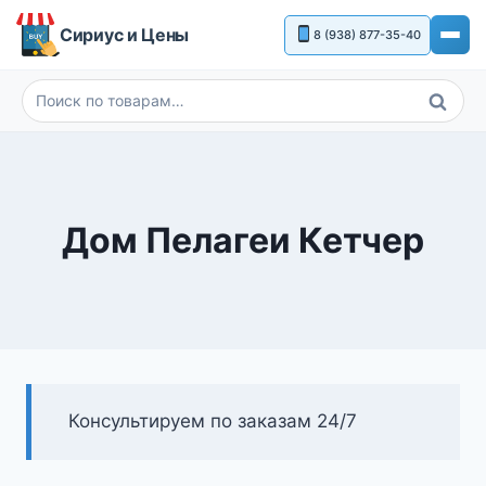
Перейти
Сириус и Цены
8 (938) 877-35-40
к
содержимому
Поиск
Искать:
Дом Пелагеи Кетчер
Консультируем по заказам 24/7