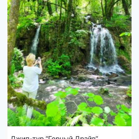
Джип-тур “Горный Драйв”