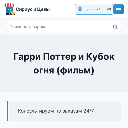
Перейти
Сириус и Цены
8 (938) 877-35-40
к
содержимому
Поиск
Искать:
Гарри Поттер и Кубок
огня (фильм)
Консультируем по заказам 24/7