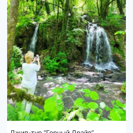
Джип-тур “Горный Драйв”