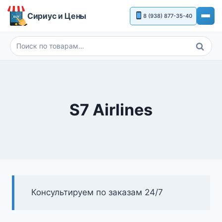
Перейти
Сириус и Цены
8 (938) 877-35-40
к
содержимому
Поиск
Искать:
S7 Airlines
Консультируем по заказам 24/7