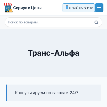
Перейти
Сириус и Цены
8 (938) 877-35-40
к
содержимому
Поиск
Искать:
Транс-Альфа
Консультируем по заказам 24/7