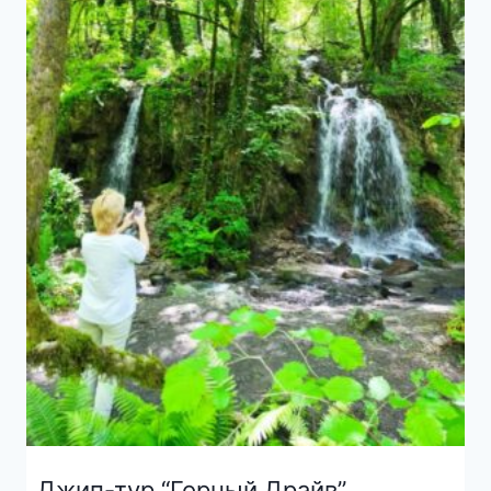
Джип-тур “Горный Драйв”