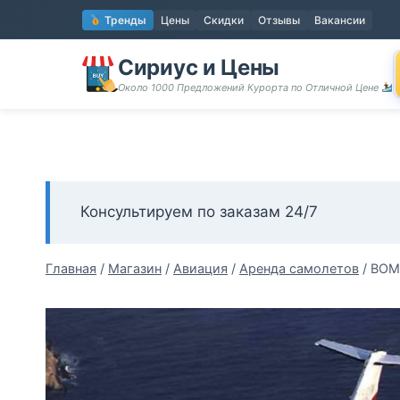
Перейти
Тренды
Цены
Скидки
Отзывы
Вакансии
к
содержимому
Сириус и Цены
Около 1000 Предложений Курорта по Отличной Цене
Консультируем по заказам 24/7
Главная
/
Магазин
/
Авиация
/
Аренда самолетов
/
BOMB