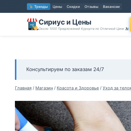
Перейти
Тренды
Цены
Скидки
Отзывы
Вакансии
к
содержимому
Сириус и Цены
Около 1000 Предложений Курорта по Отличной Цене
Консультируем по заказам 24/7
Главная
/
Магазин
/
Красота и Здоровье
/
Уход за тело