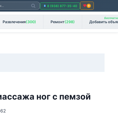
Поиск
8 (938) 877-35-40
0
Бесплатно
Развлечения
(300)
Ремонт
(298)
Добавить объя
массажа ног с пемзой
 62