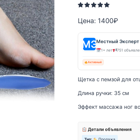
Цена:
1400
₽
Местный Эксперт
1+ лет
751 объявл
Активный
Щетка с пемзой для от
Длина ручки: 35 см
Эффект массажа ног в
Детали объявления
Тип:
Продажа