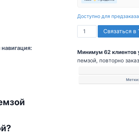
Доступно для предзаказа
Количество
Связаться в 
товара
Щетка
 навигация:
Минимум 62 клиентов 
для
пемзой, повторно заказ
массажа
ног
с
Метки
пемзой
пемзой
ой?